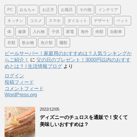
PC
おもちゃ
お正月
お風呂
その他
インテリア
キッチン
コスメ
スマホ
ダイエット
デザート
ペット
体
健康
入れ物
子供
家電
海外
肉類
自動車
衣類
飲み物
魚介類
麺類
ビールサーバー！家庭用のおすすめは？人気ランキングか
らご紹介！
に
父の日のプレゼント！3000円以内のおすす
めとは？ | 生活情報ブログ
より
ログイン
投稿フィード
コメントフィード
WordPress.org
2022/12/05
ディズニーのチュロスを通販で！安くて
美味しいおすすめは？