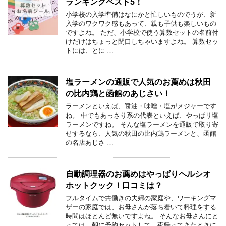
ランキングベスト5！
小学校の入学準備はなにかと忙しいものでうが、新
入学のワクワク感もあって、親も子供も楽しいもの
ですよね。 ただ、小学校で使う算数セットの名前付
けだけはちょっと閉口しちゃいますよね。 算数セッ
トには、とに …
塩ラーメンの通販で人気のお薦めは秋田
の比内鶏と函館のあじさい！
ラーメンといえば、醤油・味噌・塩がメジャーです
ね。 中でもあっさり系の代表といえば、やっぱリ塩
ラーメンですね。 そんな塩ラーメンを通販で取り寄
せするなら、人気の秋田の比内鶏ラーメンと、函館
の名店あじさ …
自動調理器のお薦めはやっぱりヘルシオ
ホットクック！口コミは？
フルタイムで共働きの夫婦の家庭や、ワーキングマ
ザーの家庭では、お母さんが落ち着いて料理をする
時間はほとんど無いですよね。 そんなお母さんにと
っては、朝に予約セットして、夜帰ってきたときに