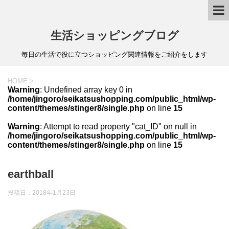
生活ショッピングブログ
毎日の生活で役に立つショッピング関連情報をご紹介をします
HOME
>
Warning
: Undefined array key 0 in
/home/jingoro/seikatsushopping.com/public_html/wp-
content/themes/stinger8/single.php
on line
15
Warning
: Attempt to read property "cat_ID" on null in
/home/jingoro/seikatsushopping.com/public_html/wp-
content/themes/stinger8/single.php
on line
15
earthball
投稿日：
2018年1月23日