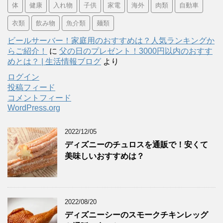
体
健康
入れ物
子供
家電
海外
肉類
自動車
衣類
飲み物
魚介類
麺類
ビールサーバー！家庭用のおすすめは？人気ランキングか
らご紹介！
に
父の日のプレゼント！3000円以内のおすす
めとは？ | 生活情報ブログ
より
ログイン
投稿フィード
コメントフィード
WordPress.org
2022/12/05
ディズニーのチュロスを通販で！安くて
美味しいおすすめは？
2022/08/20
ディズニーシーのスモークチキンレッグ