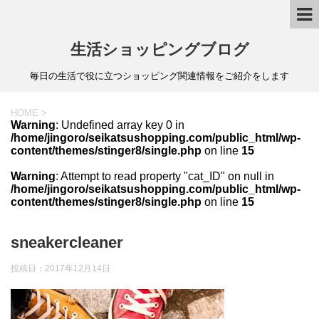
生活ショッピングブログ
毎日の生活で役に立つショッピング関連情報をご紹介をします
HOME
>
Warning
: Undefined array key 0 in
/home/jingoro/seikatsushopping.com/public_html/wp-
content/themes/stinger8/single.php
on line
15
Warning
: Attempt to read property "cat_ID" on null in
/home/jingoro/seikatsushopping.com/public_html/wp-
content/themes/stinger8/single.php
on line
15
sneakercleaner
投稿日：
2017年12月14日