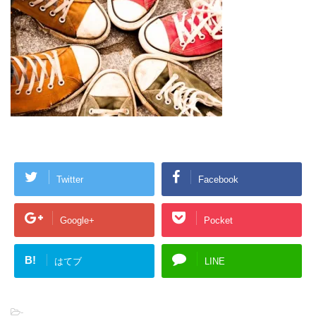
Twitter
Facebook
Google+
Pocket
B!
はてブ
LINE
-