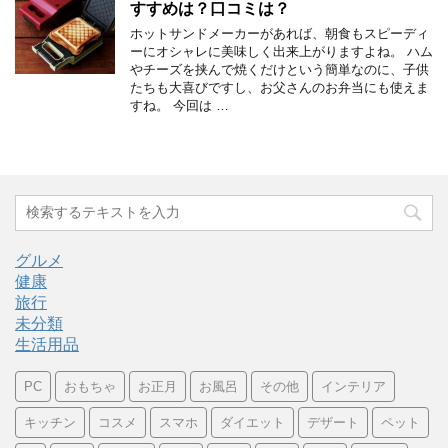
すすめは？口コミは？
ホットサンドメーカーがあれば、朝食もスピーディ
ーにオシャレに美味しく出来上がりますよね。 ハム
やチーズを挟んで焼くだけという簡単なのに、子供
たちも大喜びですし、お父さんのお弁当にも使えま
すね。 今回は …
グルメ
健康
旅行
未分類
生活用品
PC
おもちゃ
お正月
お風呂
その他
インテリア
キッチン
コスメ
スマホ
ダイエット
デザート
ペット