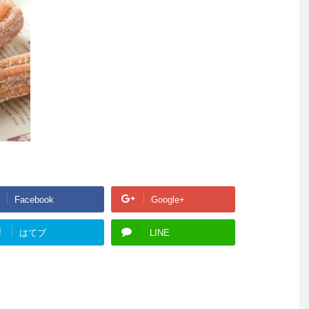
Facebook
Google+
!
はてブ
LINE