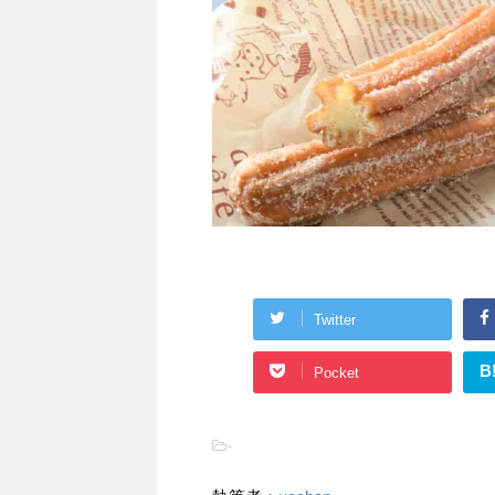
Twitter
B
Pocket
-