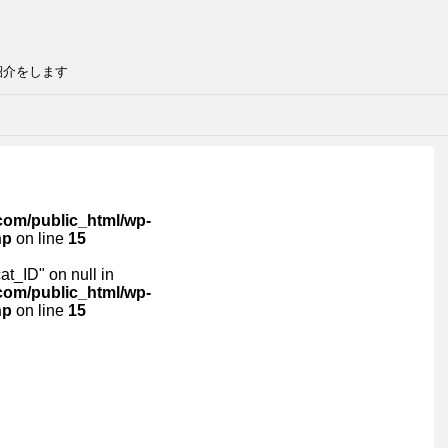
紹介をします
com/public_html/wp-
hp
on line
15
cat_ID" on null in
com/public_html/wp-
hp
on line
15