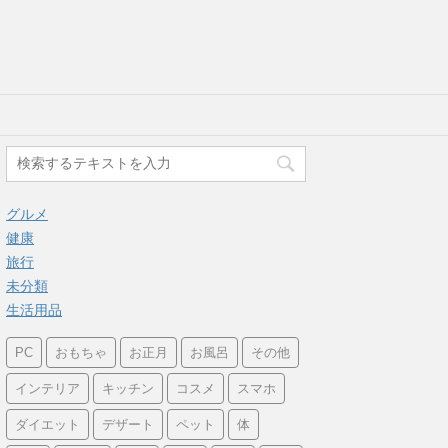
グルメ
健康
旅行
未分類
生活用品
PC
おもちゃ
お正月
お風呂
その他
インテリア
キッチン
コスメ
スマホ
ダイエット
デザート
ペット
体