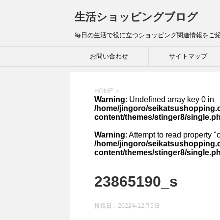
生活ショッピングブログ
毎日の生活で役に立つショッピング関連情報をご
お問い合わせ
サイトマップ
HOME
>
Warning
: Undefined array key 0 in
/home/jingoro/seikatsushopping.
content/themes/stinger8/single.p
Warning
: Attempt to read property "
/home/jingoro/seikatsushopping.
content/themes/stinger8/single.p
23865190_s
投稿日：
2022年12月5日