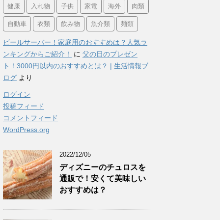
健康
入れ物
子供
家電
海外
肉類
自動車
衣類
飲み物
魚介類
麺類
ビールサーバー！家庭用のおすすめは？人気ラ
ンキングからご紹介！
に
父の日のプレゼン
ト！3000円以内のおすすめとは？ | 生活情報ブ
ログ
より
ログイン
投稿フィード
コメントフィード
WordPress.org
2022/12/05
ディズニーのチュロスを
通販で！安くて美味しい
おすすめは？