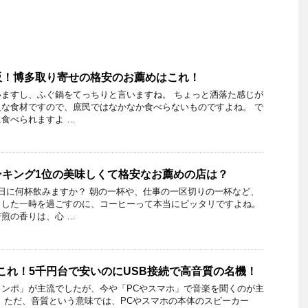
販！博多取り寄せの格安のお薦めはこれ！
ますし、ふぐ鍋をてっちりと言いますね。 ちょっと洒落た感じが
な食材ですので、庶民ではなかなか食べらないものですよね。 で
食べられますよ …
ンキング1位の美味しくて格安なお薦めの店は？
日に何杯飲みますか？ 朝の一杯や、仕事の一区切りの一杯など、
とした一時を過ごすのに、コーヒーって本当にピッタリですよね。
煎の香りは、心 …
これ！5千円台で安いのにUSB接続で高音質の名機！
ンポ」が主流でしたが、今や「PCやスマホ」で音楽を聞くのが主
 ただ、音質という意味では、PCやスマホの本体のスピーカー