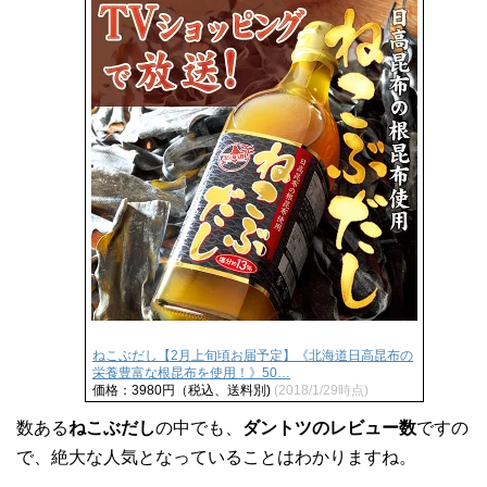
ねこぶだし【2月上旬頃お届予定】《北海道日高昆布の
栄養豊富な根昆布を使用！》50…
価格：3980円（税込、送料別)
(2018/1/29時点)
数ある
ねこぶだし
の中でも、
ダントツのレビュー数
ですの
で、絶大な人気となっていることはわかりますね。