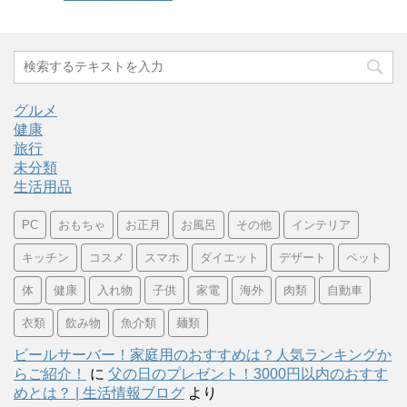
グルメ
健康
旅行
未分類
生活用品
PC
おもちゃ
お正月
お風呂
その他
インテリア
キッチン
コスメ
スマホ
ダイエット
デザート
ペット
体
健康
入れ物
子供
家電
海外
肉類
自動車
衣類
飲み物
魚介類
麺類
ビールサーバー！家庭用のおすすめは？人気ランキングか
らご紹介！
に
父の日のプレゼント！3000円以内のおすす
めとは？ | 生活情報ブログ
より