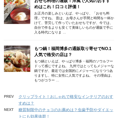
おせち料理の通販！洋風で人気のおすす
めはこれ！口コミ評価！
お正月の楽しみといえば、やっぱり、「おせち料
理」ですね。 昔は、お母さんが手間と時間を一杯か
けて、苦労して作っていたおせちですが、今では、
自分で作るよりも安くて美味しいものが通販で手に
入る時代になりま …
もつ鍋！福岡博多の通販取り寄せでNO.1
人気で格安の店は？
もつ鍋といえば、やっぱり博多・福岡のソウルフー
ドって感じですよね。 九州ではとってもメジャーな
鍋ですが、最近では全国的にメジャーになりつつあ
りますし、特に女性に人気ですよね。 その理由は、
もつがコラー …
PREV
クリップライト！おしゃれで格安なインテリアのおす
すめは？
NEXT
糖質制限中のチョコのお薦めは？虫歯予防やダイエッ
トにも効果抜群！