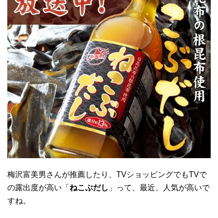
梅沢富美男さんが推薦したり、TVショッピングでもTVで
の露出度が高い「
ねこぶだし
」って、最近、人気が高いで
すね。