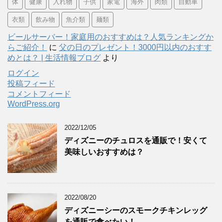
体
健康
入れ物
子供
家電
海外
肉類
自動車
衣類
飲み物
魚介類
麺類
ビールサーバー！家庭用のおすすめは？人気ランキングか
らご紹介！
に
父の日のプレゼント！3000円以内のおすす
めとは？ | 生活情報ブログ
より
ログイン
投稿フィード
コメントフィード
WordPress.org
2022/12/05
ディズニーのチュロスを通販で！安くて
美味しいおすすめは？
2022/08/20
ディズニーシーのスモークチキンレッグ
を通販で食べたい！