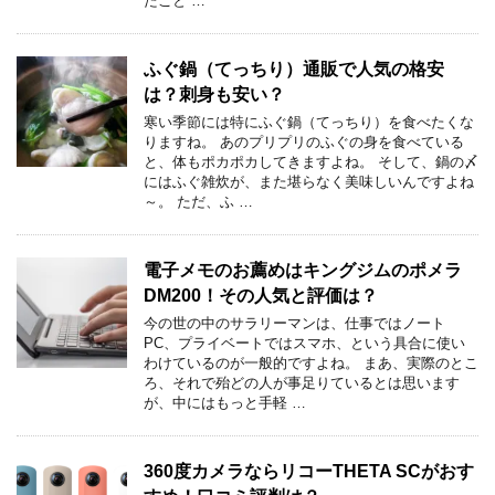
たこと …
ふぐ鍋（てっちり）通販で人気の格安
は？刺身も安い？
寒い季節には特にふぐ鍋（てっちり）を食べたくな
りますね。 あのプリプリのふぐの身を食べている
と、体もポカポカしてきますよね。 そして、鍋の〆
にはふぐ雑炊が、また堪らなく美味しいんですよね
～。 ただ、ふ …
電子メモのお薦めはキングジムのポメラ
DM200！その人気と評価は？
今の世の中のサラリーマンは、仕事ではノート
PC、プライベートではスマホ、という具合に使い
わけているのが一般的ですよね。 まあ、実際のとこ
ろ、それで殆どの人が事足りているとは思います
が、中にはもっと手軽 …
360度カメラならリコーTHETA SCがおす