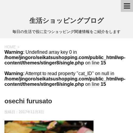
生活ショッピングブログ
毎日の生活で役に立つショッピング関連情報をご紹介をします
HOME
>
Warning
: Undefined array key 0 in
/home/jingoro/seikatsushopping.com/public_html/wp-
content/themes/stinger8/single.php
on line
15
Warning
: Attempt to read property "cat_ID" on null in
/home/jingoro/seikatsushopping.com/public_html/wp-
content/themes/stinger8/single.php
on line
15
osechi furusato
投稿日：
2017年11月3日