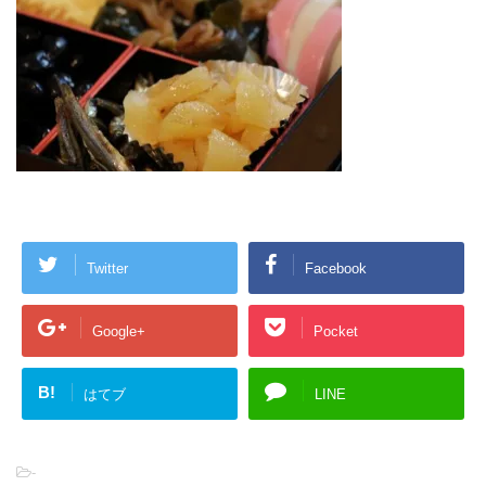
Twitter
Facebook
Google+
Pocket
B!
はてブ
LINE
-