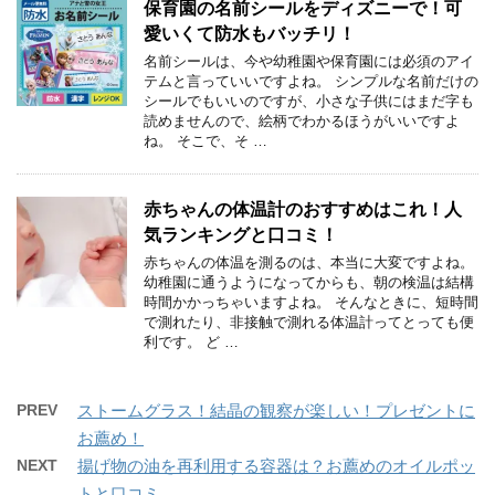
保育園の名前シールをディズニーで！可
愛いくて防水もバッチリ！
名前シールは、今や幼稚園や保育園には必須のアイ
テムと言っていいですよね。 シンプルな名前だけの
シールでもいいのですが、小さな子供にはまだ字も
読めませんので、絵柄でわかるほうがいいですよ
ね。 そこで、そ …
赤ちゃんの体温計のおすすめはこれ！人
気ランキングと口コミ！
赤ちゃんの体温を測るのは、本当に大変ですよね。
幼稚園に通うようになってからも、朝の検温は結構
時間かかっちゃいますよね。 そんなときに、短時間
で測れたり、非接触で測れる体温計ってとっても便
利です。 ど …
PREV
ストームグラス！結晶の観察が楽しい！プレゼントに
お薦め！
NEXT
揚げ物の油を再利用する容器は？お薦めのオイルポッ
トと口コミ