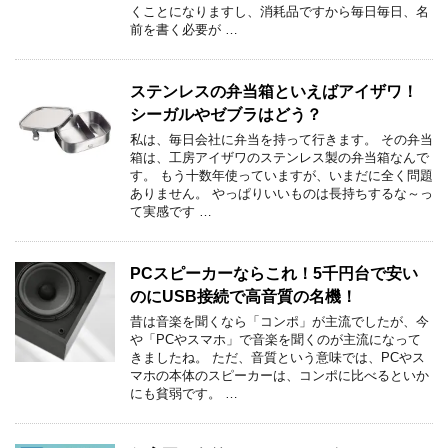
くことになりますし、消耗品ですから毎日毎日、名
前を書く必要が …
ステンレスの弁当箱といえばアイザワ！
シーガルやゼブラはどう？
私は、毎日会社に弁当を持って行きます。 その弁当
箱は、工房アイザワのステンレス製の弁当箱なんで
す。 もう十数年使っていますが、いまだに全く問題
ありません。 やっぱりいいものは長持ちするな～っ
て実感です …
PCスピーカーならこれ！5千円台で安い
のにUSB接続で高音質の名機！
昔は音楽を聞くなら「コンポ」が主流でしたが、今
や「PCやスマホ」で音楽を聞くのが主流になって
きましたね。 ただ、音質という意味では、PCやス
マホの本体のスピーカーは、コンポに比べるといか
にも貧弱です。 …