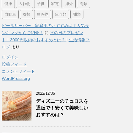
健康
入れ物
子供
家電
海外
肉類
自動車
衣類
飲み物
魚介類
麺類
ビールサーバー！家庭用のおすすめは？人気ラ
ンキングからご紹介！
に
父の日のプレゼン
ト！3000円以内のおすすめとは？ | 生活情報ブ
ログ
より
ログイン
投稿フィード
コメントフィード
WordPress.org
2022/12/05
ディズニーのチュロスを
通販で！安くて美味しい
おすすめは？