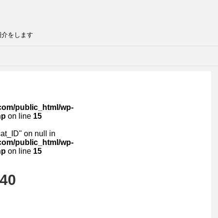
紹介をします
com/public_html/wp-
hp
on line
15
cat_ID" on null in
com/public_html/wp-
hp
on line
15
a40