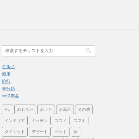
グルメ
健康
旅行
未分類
生活用品
PC
おもちゃ
お正月
お風呂
その他
インテリア
キッチン
コスメ
スマホ
ダイエット
デザート
ペット
体