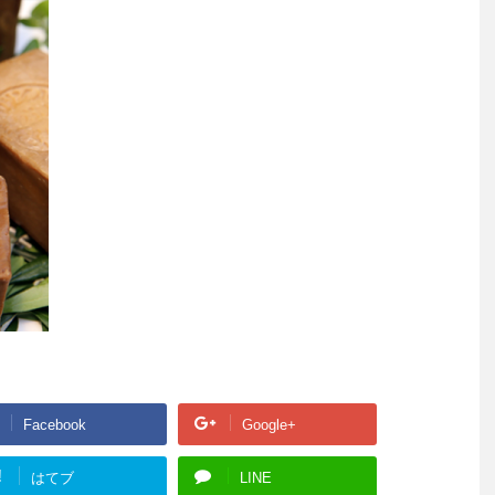
Facebook
Google+
!
はてブ
LINE