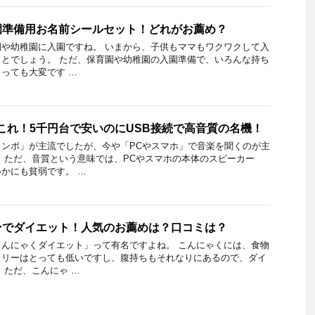
園準備用お名前シールセット！どれがお薦め？
や幼稚園に入園ですね。 いまから、子供もママもワクワクして入
とでしょう。 ただ、保育園や幼稚園の入園準備で、いろんな持ち
っても大変です …
これ！5千円台で安いのにUSB接続で高音質の名機！
ンポ」が主流でしたが、今や「PCやスマホ」で音楽を聞くのが主
 ただ、音質という意味では、PCやスマホの本体のスピーカー
かにも貧弱です。 …
ンでダイエット！人気のお薦めは？口コミは？
んにゃくダイエット」って有名ですよね。 こんにゃくには、食物
ロリーはとっても低いですし、腹持ちもそれなりにあるので、ダイ
 ただ、こんにゃ …