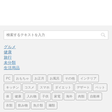
グルメ
健康
旅行
未分類
生活用品
PC
おもちゃ
お正月
お風呂
その他
インテリア
キッチン
コスメ
スマホ
ダイエット
デザート
ペット
体
健康
入れ物
子供
家電
海外
肉類
自動車
衣類
飲み物
魚介類
麺類